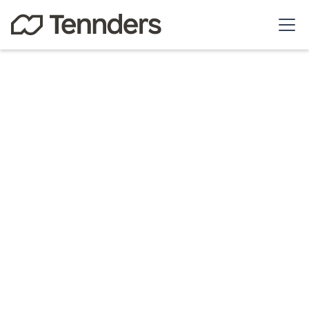
Tennders
The debate moves from a carbon-based
energy system to an economy based on
sustainable fuels. Alternatives have been
explored and projects implemented